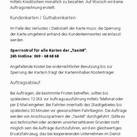
mittels Kreditschein monatlich zu bezahlen. Auf Wunsch wird eine
Auftragsrechnung erstellt.
Kundenkarten / Guthabenkarten:
Im Falle des Verlustes / Diebstahl der Karte muss; die Sperrung
der Karte umgehend anhand des Kundenkennwortes veranlasst
werden.
Sperrnotruf für alle Karten der „Taxi68“:
24h Hotline: 069 - 68 68 68
Angefallende Kosten bei widerrechtlicher Benutzung bis zur
Sperrung der Karte/n trägt der Karteninhaber/Kostenträger.
Auftragsablauf:
Bei Aufträgen, die bestimmte Fristen betreffen, sollten bis
spätestens 12 Std. vor Auftragsausführung mittels Telefonat oder
per E-Mail eingehen. Bei Fahrten innerhalb des Stadtgebietes bis
spätestens 30 Minuten vor gewünschtem Fahrtbeginn. Die Aufträge
werden von Anschlusspartnern der „Taxi68“ durchgeführt. Sollte es
aus technischen oder anderen unvorhersehbaren Gründen nicht
möglich sein die Aufträge durchzuführen, wird ein gleichwertiges
Ersatzfahrzeug, das bei kooperierenden Unternehmen im Dienst