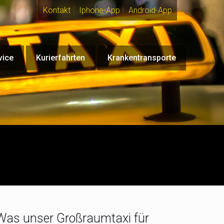
Kontakt
Iphone-App
Android-App
vice
Kurierfahrten
Krankentransporte
Was unser Großraumtaxi für