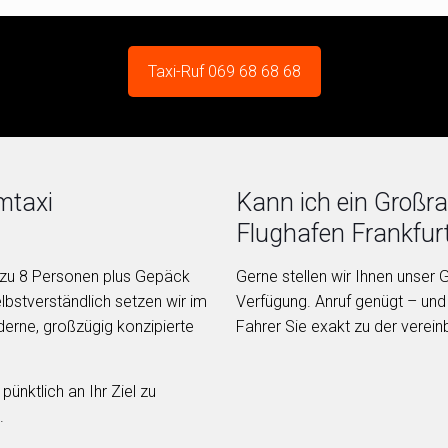
Taxi-Ruf 069 68 68 68
mtaxi
Kann ich ein Groß
Flughafen Frankfurt
s zu 8 Personen plus Gepäck
Gerne stellen wir Ihnen unser
lbstverständlich setzen wir im
Verfügung. Anruf genügt – und
derne, großzügig konzipierte
Fahrer Sie exakt zu der verein
pünktlich an Ihr Ziel zu
.