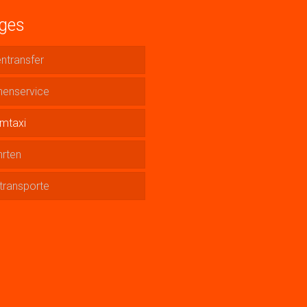
iges
ntransfer
nenservice
mtaxi
hrten
transporte